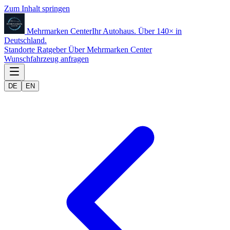
Zum Inhalt springen
Mehrmarken
Center
Ihr Autohaus. Über 140× in
Deutschland.
Standorte
Ratgeber
Über Mehrmarken Center
Wunschfahrzeug anfragen
DE
EN